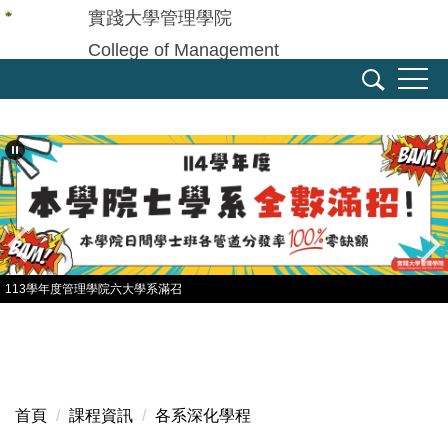
跳
實踐大學管理學院
到
College of Management
主
Shih Chien University
要
內
容
區
113學年度管理學院六大學系滿召
首頁
課程資訊
各系深化學程