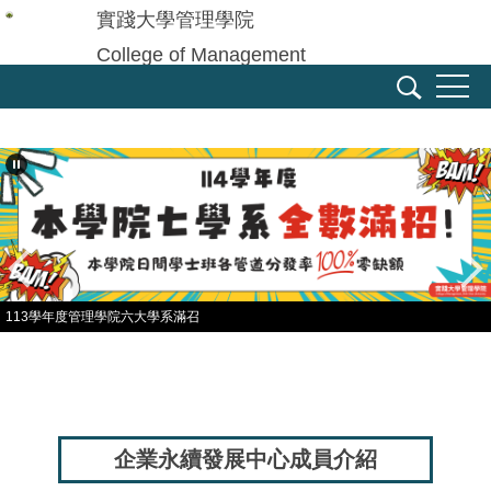
跳
實踐大學管理學院
到
College of Management
主
Shih Chien University
要
內
容
區
113學年度管理學院六大學系滿召
企業永續發展中心成員介紹